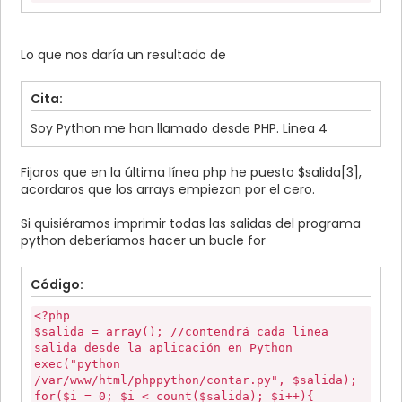
Lo que nos daría un resultado de
Cita:
Soy Python me han llamado desde PHP. Linea 4
Fijaros que en la última línea php he puesto $salida[3],
acordaros que los arrays empiezan por el cero.
Si quisiéramos imprimir todas las salidas del programa
python deberíamos hacer un bucle for
Código:
<?php
$salida = array(); //contendrá cada linea
salida desde la aplicación en Python
exec("python
/var/www/html/phppython/contar.py", $salida);
for($i = 0; $i < count($salida); $i++){