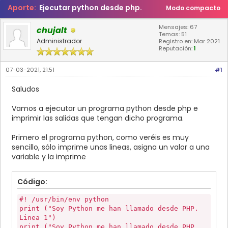
Aporte:
Ejecutar python desde php.
Modo compacto
Mensajes: 67
chujalt
Temas: 51
Administrador
Registro en: Mar 2021
Reputación:
1
07-03-2021, 21:51
#1
Saludos
Vamos a ejecutar un programa python desde php e
imprimir las salidas que tengan dicho programa.
Primero el programa python, como veréis es muy
sencillo, sólo imprime unas lineas, asigna un valor a una
variable y la imprime
Código:
#! /usr/bin/env python
print ("Soy Python me han llamado desde PHP.
Linea 1")
print ("Soy Python me han llamado desde PHP.