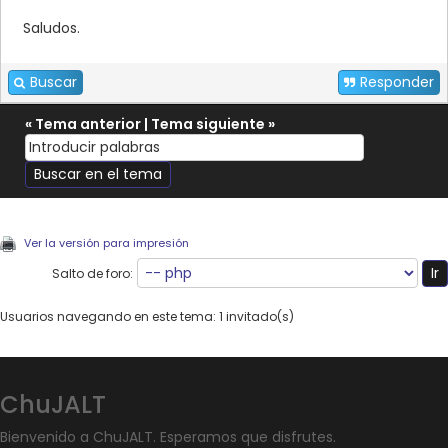
Saludos.
Buscar
Responder
«
Tema anterior
|
Tema siguiente
»
Ver la versión para impresión
Salto de foro:
Usuarios navegando en este tema: 1 invitado(s)
ChuJALT
Bienvenido a ChuJALT. Esperamos que disfrutes.