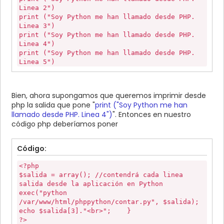
Linea 2")
print ("Soy Python me han llamado desde PHP.
Linea 3")
print ("Soy Python me han llamado desde PHP.
Linea 4")
print ("Soy Python me han llamado desde PHP.
Linea 5")
print ("Soy Python me han llamado desde PHP.
Linea 6")
print ("Soy Python me han llamado desde PHP.
Bien, ahora supongamos que queremos imprimir desde
Linea 7")
php la salida que pone "
print ("Soy Python me han
print ("Soy Python me han llamado desde PHP.
llamado desde PHP. Linea 4")
". Entonces en nuestro
Linea 8")
código php deberíamos poner
print ("Soy Python me han llamado desde PHP.
Linea 9")
print ("Soy Python me han llamado desde PHP.
Código:
Linea 10")
<?php
pepe = "Hola soy Pepe"
$salida = array(); //contendrá cada linea
print (pepe)
salida desde la aplicación en Python
exec("python
/var/www/html/phppython/contar.py", $salida);
echo $salida[3]."<br>"; }
?>