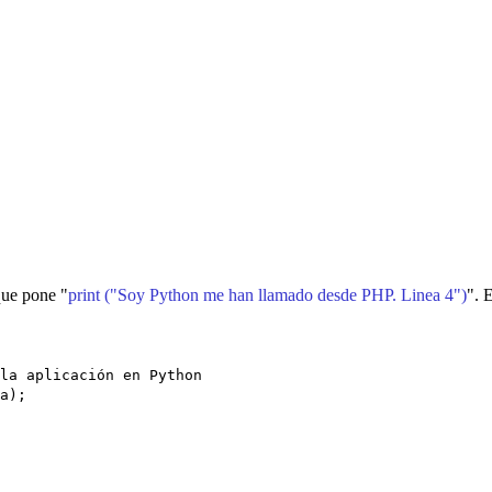
que pone "
print ("Soy Python me han llamado desde PHP. Linea 4")
". 
la aplicación en Python
a);