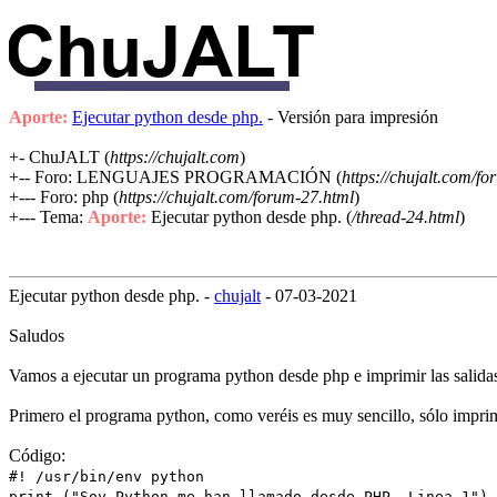
Aporte:
Ejecutar python desde php.
- Versión para impresión
+- ChuJALT (
https://chujalt.com
)
+-- Foro: LENGUAJES PROGRAMACIÓN (
https://chujalt.com/f
+--- Foro: php (
https://chujalt.com/forum-27.html
)
+--- Tema:
Aporte:
Ejecutar python desde php. (
/thread-24.html
)
Ejecutar python desde php. -
chujalt
- 07-03-2021
Saludos
Vamos a ejecutar un programa python desde php e imprimir las salida
Primero el programa python, como veréis es muy sencillo, sólo imprim
Código:
#! /usr/bin/env python
print ("Soy Python me han llamado desde PHP. Linea 1")