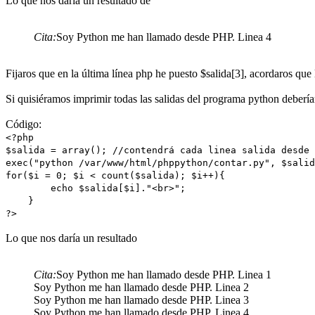
Lo que nos daría un resultado de
Cita:
Soy Python me han llamado desde PHP. Linea 4
Fijaros que en la última línea php he puesto $salida[3], acordaros que 
Si quisiéramos imprimir todas las salidas del programa python deberí
Código:
<?php
$salida = array(); //contendrá cada linea salida desde 
exec("python /var/www/html/phppython/contar.py", $salid
for($i = 0; $i < count($salida); $i++){
echo $salida[$i]."<br>";
}
?>
Lo que nos daría un resultado
Cita:
Soy Python me han llamado desde PHP. Linea 1
Soy Python me han llamado desde PHP. Linea 2
Soy Python me han llamado desde PHP. Linea 3
Soy Python me han llamado desde PHP. Linea 4