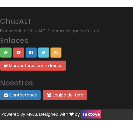
ChuJALT
Bienvenido a ChuJALT. Esperamos que disfrutes.
Enlaces
Marcar foros como leídos
Nosotros
Contáctanos
Equipo del foro
Powered By
MyBB
. Designed with
by
Tektove