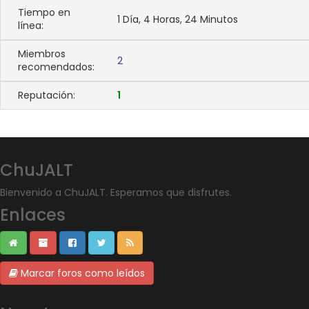
Tiempo en
1 Día, 4 Horas, 24 Minutos
línea:
Miembros
2
recomendados:
Reputación:
1
ChuJALT
Bienvenido a ChuJALT. Esperamos que disfrutes.
Enlaces
Marcar foros como leídos