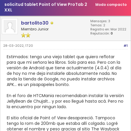
solicitud tablet Point of View ProTab 2
Modo compacto
XXL
Mensajes: 3
bartolito30
Temas: 2
Miembro Junior
Registro en: Mar 2022
Reputación:
0
28-03-2022, 17:20
#1
Estimados: tengo una vieja tablet que quiero reflotar
para que mi señora lea libros. Solo para eso. Pero con la
versión de Android que tiene actualmente (4.0.4) al día
de hoy no me deja instalarle absolutamente nada. No
anda la tienda de Google, no puedo instalar archivos
APK... es un pisapapeles bonito.
En el foro de HTCMania recomendaban instalar la versión
JellyBean de Chujalt... y por eso llegué hasta acá. Pero no
la encuentro por ningun lado.
El sitio oficial de Point of View desapareció. Tampoco
tengo la rom de 200mb que estaba allí colgada. Logré
obtener el nombre y peso gracias al sitio The Wayback