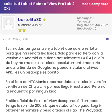
solicitud tablet Point of View ProTab 2
Modo compacto
XXL
Mensajes: 3
bartolito30
Temas: 2
Miembro Junior
Registro en: Mar 2022
Reputación:
0
28-03-2022, 17:20
#1
Estimados: tengo una vieja tablet que quiero reflotar
para que mi señora lea libros. Solo para eso. Pero con la
versión de Android que tiene actualmente (4.0.4) al día
de hoy no me deja instalarle absolutamente nada. No
anda la tienda de Google, no puedo instalar archivos
APK... es un pisapapeles bonito.
En el foro de HTCMania recomendaban instalar la versión
JellyBean de Chujalt... y por eso llegué hasta acá. Pero no
la encuentro por ningun lado.
El sitio oficial de Point of View desapareció. Tampoco
tengo la rom de 200mb que estaba allí colgada. Logré
obtener el nombre y peso gracias al sitio The Wayback