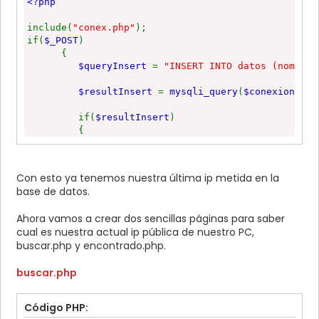
<?php
}
?>
include(
"conex.php"
);
if(
$_POST
)
{
$queryInsert
=
"INSERT INTO datos (nombre,
$resultInsert
=
mysqli_query
(
$conexion
,
$q
if(
$resultInsert
)
{
echo
"
<strong>Se ingresaron los registros con exito</stro
}
Con esto ya tenemos nuestra última ip metida en la
else
base de datos.
{
echo
"No se ingresaron los registros. <
Ahora vamos a crear dos sencillas páginas para saber
}
cual es nuestra actual ip pública de nuestro PC,
buscar.php y encontrado.php.
}
?>
buscar.php
Código PHP: