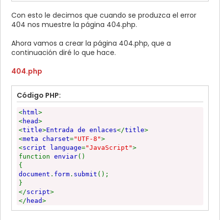
Con esto le decimos que cuando se produzca el error
404 nos muestre la página 404.php.
Ahora vamos a crear la página 404.php, que a
continuación diré lo que hace.
404.php
Código PHP:
<
html
>
<
head
>
<
title
>
Entrada de enlaces
</
title
>
<
meta charset
=
"UTF-8"
>
<
script language
=
"JavaScript"
>
function
enviar
()
{
document
.
form
.
submit
();
}
</
script
>
</
head
>
<
body onload
=
"enviar()"
>
<?
php