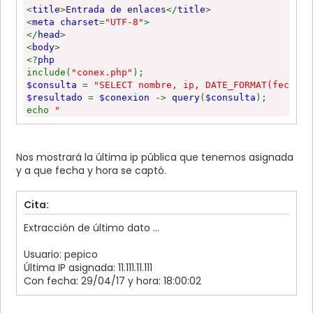
<
title
>
Entrada de enlaces
</
title
>
<
meta charset
=
"UTF-8"
>
</
head
>
<
body
>
<?
php
include(
"conex.php"
);
$consulta
=
"SELECT nombre, ip, DATE_FORMAT(fecha,
$resultado
=
$conexion
->
query
(
$consulta
);
echo
"
<span style='color: blue;'>Extracción de último dat
</span> <br><br>"
;
while(
$fila
=
$resultado
->
fetch_array
())
Nos mostrará la última ip pública que tenemos asignada
{
y a que fecha y hora se captó.
echo
"Usuario: "
.
$fila
[
"nombre"
] .
"<br>"
;
echo
"Última IP asignada: "
.
$fila
[
"ip"
] .
"
<br>"
;
Cita:
echo
""
.
$fila
[
"fecha"
] .
"<br><hr>"
;
}
Extracción de último dato ...
mysqli_free_result
(
$resultado
);
mysqli_close
(
$conexion
);
Usuario: pepico
?>
Última IP asignada: 11.111.11.111
</body>
Con fecha: 29/04/17 y hora: 18:00:02
</html>