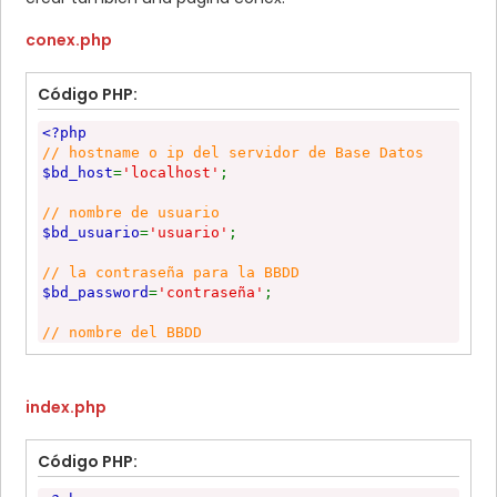
conex.php
Código PHP:
<?php
// hostname o ip del servidor de Base Datos
$bd_host
=
'localhost'
;
// nombre de usuario
$bd_usuario
=
'usuario'
;
// la contraseña para la BBDD
$bd_password
=
'contraseña'
;
// nombre del BBDD
$bd_base
=
'curl'
;
$conexion
= new
mysqli
(
$bd_host
,
$bd_usuario
,
$bd_p
index.php
if (
$conexion
->
connect_errno
)
{
echo
"No se pudo conectar a la Base Datos: ("
Código PHP:
>
connect_errno
.
") "
.
$mysqli
-
>
connect_error
;