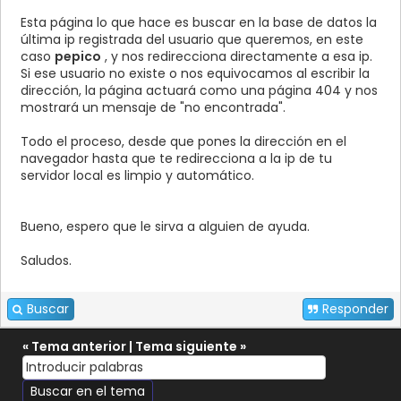
echo
"
Esta página lo que hace es buscar en la base de datos la
<script language=\"javascript\">window.location.hr
última ip registrada del usuario que queremos, en este
</script>"
;
caso
pepico
, y nos redirecciona directamente a esa ip.
}
Si ese usuario no existe o nos equivocamos al escribir la
else {
dirección, la página actuará como una página 404 y nos
echo
"NO encontrado"
;
mostrará un mensaje de "no encontrada".
}
mysqli_free_result
(
$resultado
);
Todo el proceso, desde que pones la dirección en el
mysqli_close
(
$conexion
);
navegador hasta que te redirecciona a la ip de tu
servidor local es limpio y automático.
?>
</body>
</html>
Bueno, espero que le sirva a alguien de ayuda.
Saludos.
Buscar
Responder
«
Tema anterior
|
Tema siguiente
»