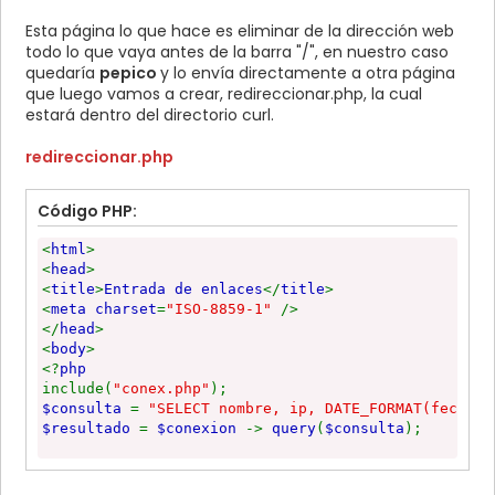
$url
=
"
{
$_SERVER
[
'REQUEST_URI'
]}
"
;
Esta página lo que hace es eliminar de la dirección web
$resultado
=
str_replace
(
"/"
,
""
,
$url
);
todo lo que vaya antes de la barra "/", en nuestro caso
?>
quedaría
pepico
y lo envía directamente a otra página
<form method="POST" action="curl/redireccionar.php"
que luego vamos a crear, redireccionar.php, la cual
<p><input type="text" value="
<?
estará dentro del directorio curl.
php
echo
$resultado
;
?>
" name="nombre"></p>
<p>
redireccionar.php
<input type="submit" value="Enviar" name="B1">
</p>
</form>
Código PHP:
</body>
</html>
<
html
>
<
head
>
<
title
>
Entrada de enlaces
</
title
>
<
meta charset
=
"ISO-8859-1"
/>
</
head
>
<
body
>
<?
php
include(
"conex.php"
);
$consulta
=
"SELECT nombre, ip, DATE_FORMAT(fecha,
$resultado
=
$conexion
->
query
(
$consulta
);
if (
$fila
=
$resultado
->
fetch_array
())
{