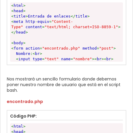
<
html
>
<
head
>
<
title
>
Entrada de enlaces
</
title
>
<
meta http
-
equiv
=
"Content-
Type"
content
=
"text/html; charset=ISO-8859-1"
>
</
head
>
<
body
>
<
form action
=
"encontrado.php"
method
=
"post"
>
Nombre
:<
br
>
<
input type
=
"text"
name
=
"nombre"
><
br
><
br
>
<
input type
=
"submit"
value
=
"Submit"
>
</
form
>
</
body
>
Nos mostrará un sencillo formulario donde debemos
</
html
>
poner nuestro nombre de usuario que está en el script
bash.
encontrado.php
Código PHP:
<
html
>
<
head
>