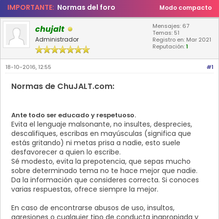
IMPORTANTE:
Normas del foro
Modo compacto
Mensajes: 67
chujalt
Temas: 51
Administrador
Registro en: Mar 2021
Reputación:
1
18-10-2016, 12:55
#1
Normas de ChuJALT.com:
Ante todo ser educado y respetuoso.
Evita el lenguaje malsonante, no insultes, desprecies,
descalifiques, escribas en mayúsculas (significa que
estás gritando) ni metas prisa a nadie, esto suele
desfavorecer a quien lo escribe.
Sé modesto, evita la prepotencia, que sepas mucho
sobre determinado tema no te hace mejor que nadie.
Da la información que consideres correcta. Si conoces
varias respuestas, ofrece siempre la mejor.
En caso de encontrarse abusos de uso, insultos,
agresiones o cualquier tipo de conducta inapropiada y