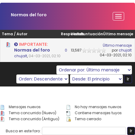
Normas del foro
Tema
/
Autor
Respuestas
Vistas
Puntuación
Último mensaje
IMPORTANTE:
Último mensaje
Normas del foro
0
13,587
por
chujalt
04-03-2021, 02:10
chujalt
,
04-03-2021, 02:10
Mensajes nuevos
No hay mensajes nuevos
Tema concurrido (Nuevo)
Contiene mensajes tuyos
Tema concurrido (Antiguo)
Tema cerrado
Busca en este foro: