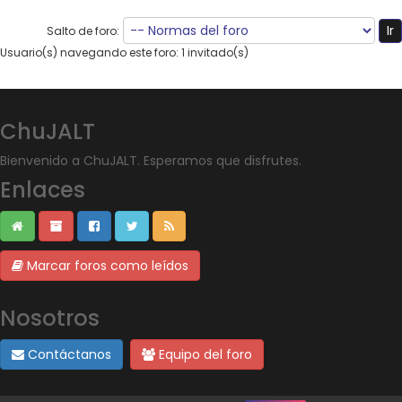
Salto de foro:
Usuario(s) navegando este foro: 1 invitado(s)
ChuJALT
Bienvenido a ChuJALT. Esperamos que disfrutes.
Enlaces
Marcar foros como leídos
Nosotros
Contáctanos
Equipo del foro