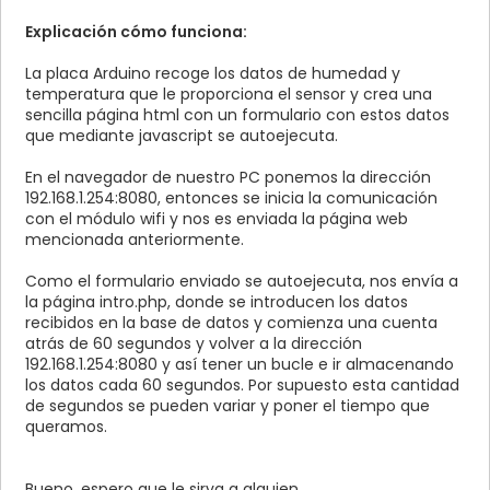
VALUES ('
$humedad
', '
$temperatura
')"
))
{
Explicación cómo funciona:
echo
"<p align='center'><b>
<font color='#000000' face='Arial, Helvetica, sans-
La placa Arduino recoge los datos de humedad y
serif' size='3'>Los datos han sido introducidos cor
temperatura que le proporciona el sensor y crea una
<br>
sencilla página html con un formulario con estos datos
Humedad:
$humedad
<br>
que mediante javascript se autoejecuta.
Temperatura:
$temperatura
<br>
</p>"
;
En el navegador de nuestro PC ponemos la dirección
echo
"<h2 id='CuentaAtras' align='center'>
192.168.1.254:8080, entonces se inicia la comunicación
</h2>"
;
con el módulo wifi y nos es enviada la página web
}
mencionada anteriormente.
else
{
echo
"<p align='center'><b>
Como el formulario enviado se autoejecuta, nos envía a
<font color='#000000' face='Arial, Helvetica, sans-
la página intro.php, donde se introducen los datos
serif' size='5'>Ha habido problemas. Vuelva a inten
recibidos en la base de datos y comienza una cuenta
</p>"
;
atrás de 60 segundos y volver a la dirección
}
192.168.1.254:8080 y así tener un bucle e ir almacenando
}
los datos cada 60 segundos. Por supuesto esta cantidad
de segundos se pueden variar y poner el tiempo que
?>
queramos.
</body>
</html>
Bueno, espero que le sirva a alguien.