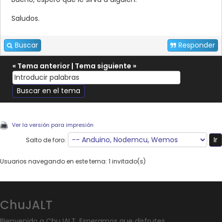
Saludos.
Buscar
Responder
«
Tema anterior
|
Tema siguiente
»
Ver la versión para impresión
Salto de foro:
Usuarios navegando en este tema: 1 invitado(s)
ChuJALT
Bienvenido a ChuJALT. Esperamos que disfrutes.