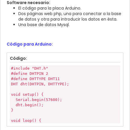
Software necesario:
El código para la placa Arduino.
Dos páginas web php, una para conectar a la base
de datos y otra para introducir los datos en ésta.
Una base de datos Mysql.
Código para Arduino:
Código:
#include "DHT.h"
#define DHTPIN 2
#define DHTTYPE DHT11
DHT dht(DHTPIN, DHTTYPE);
void setup() {
Serial.begin(57600);
dht.begin();
}
void loop() {
boolean has_request = false;