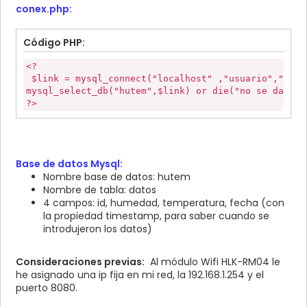
name=\"humedad\" value=\"";
conex.php:
if(
totalTiempo
==
0
)
sr += h;
{
sr += "\" />";
window
.
location
=
url
;
Código PHP:
sr += " <br/>";
}else{
sr += " <input type=\"hidden\"
totalTiempo
-=
1
;
name=\"temperatura\" value=\"";
<?
setTimeout
(
"updateReloj()"
,
1000
);
sr += t;
$link = mysql_connect("localhost" ,"usuario","cont
}
sr += "\" />";
mysql_select_db("hutem",$link) or die("no se da sel
}
sr += " <br/>";
?>
sr += "</form>";
window
.
onload
=
updateReloj
;
sr += "<script>";
sr += "document.formulario.submit();";
</
script
>
sr += "</script>";
</
head
>
Base de datos Mysql:
sr += "</html>";
<
body
>
Nombre base de datos: hutem
Serial.print("Content-Length: ");
<?
Nombre de tabla: datos
Serial.print(sr.length());
$humedad
=
$_POST
[
'humedad'
];
Serial.print("\r\n\r\n");
4 campos: id, humedad, temperatura, fecha (con
$temperatura
=
$_POST
[
'temperatura'
];
Serial.print(sr);
la propiedad timestamp, para saber cuando se
if (!isset(
$humedad
)){
has_request = false;
introdujeron los datos)
echo
"Datos no recibidos. Error"
;
}
}
}
else
Consideraciones previas:
Al módulo Wifi HLK-RM04 le
{
he asignado una ip fija en mi red, la 192.168.1.254 y el
include(
"conex.php"
);
puerto 8080.
if
(
mysql_query
(
"INSERT INTO datos (humedad, tempe