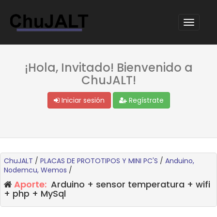
¡Hola, Invitado! Bienvenido a
ChuJALT!
Iniciar sesión
Regístrate
ChuJALT
/
PLACAS DE PROTOTIPOS Y MINI PC'S
/
Anduino,
Nodemcu, Wemos
/
Aporte:
Arduino + sensor temperatura + wifi
+ php + MySql