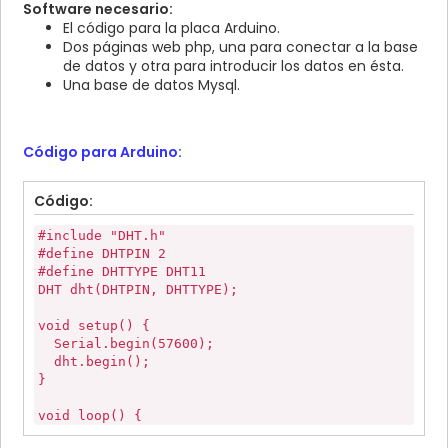
Software necesario:
El código para la placa Arduino.
Dos páginas web php, una para conectar a la base
de datos y otra para introducir los datos en ésta.
Una base de datos Mysql.
Código para Arduino:
Código:
#include "DHT.h"
#define DHTPIN 2
#define DHTTYPE DHT11
DHT dht(DHTPIN, DHTTYPE);
void setup() {
Serial.begin(57600);
dht.begin();
}
void loop() {
boolean has_request = false;