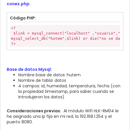
name=\"humedad\" value=\"";
conex.php:
if(
totalTiempo
==
0
)
sr += h;
{
sr += "\" />";
window
.
location
=
url
;
Código PHP:
sr += " <br/>";
}else{
sr += " <input type=\"hidden\"
totalTiempo
-=
1
;
name=\"temperatura\" value=\"";
<?
setTimeout
(
"updateReloj()"
,
1000
);
sr += t;
$link = mysql_connect("localhost" ,"usuario","cont
}
sr += "\" />";
mysql_select_db("hutem",$link) or die("no se da sel
}
sr += " <br/>";
?>
sr += "</form>";
window
.
onload
=
updateReloj
;
sr += "<script>";
sr += "document.formulario.submit();";
</
script
>
sr += "</script>";
</
head
>
Base de datos Mysql:
sr += "</html>";
<
body
>
Nombre base de datos: hutem
Serial.print("Content-Length: ");
<?
Nombre de tabla: datos
Serial.print(sr.length());
$humedad
=
$_POST
[
'humedad'
];
Serial.print("\r\n\r\n");
4 campos: id, humedad, temperatura, fecha (con
$temperatura
=
$_POST
[
'temperatura'
];
Serial.print(sr);
la propiedad timestamp, para saber cuando se
if (!isset(
$humedad
)){
has_request = false;
introdujeron los datos)
echo
"Datos no recibidos. Error"
;
}
}
}
else
Consideraciones previas:
Al módulo Wifi HLK-RM04 le
{
he asignado una ip fija en mi red, la 192.168.1.254 y el
include(
"conex.php"
);
puerto 8080.
if
(
mysql_query
(
"INSERT INTO datos (humedad, tempe