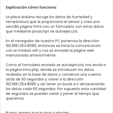
VALUES ('
$humedad
', '
$temperatura
')"
))
{
Explicación cómo funciona:
echo
"<p align='center'><b>
<font color='#000000' face='Arial, Helvetica, sans-
La placa Arduino recoge los datos de humedad y
serif' size='3'>Los datos han sido introducidos cor
temperatura que le proporciona el sensor y crea una
<br>
sencilla página html con un formulario con estos datos
Humedad:
$humedad
<br>
que mediante javascript se autoejecuta.
Temperatura:
$temperatura
<br>
</p>"
;
En el navegador de nuestro PC ponemos la dirección
echo
"<h2 id='CuentaAtras' align='center'>
192.168.1.254:8080, entonces se inicia la comunicación
</h2>"
;
con el módulo wifi y nos es enviada la página web
}
mencionada anteriormente.
else
{
echo
"<p align='center'><b>
Como el formulario enviado se autoejecuta, nos envía a
<font color='#000000' face='Arial, Helvetica, sans-
la página intro.php, donde se introducen los datos
serif' size='5'>Ha habido problemas. Vuelva a inten
recibidos en la base de datos y comienza una cuenta
</p>"
;
atrás de 60 segundos y volver a la dirección
}
192.168.1.254:8080 y así tener un bucle e ir almacenando
}
los datos cada 60 segundos. Por supuesto esta cantidad
de segundos se pueden variar y poner el tiempo que
?>
queramos.
</body>
</html>
Bueno, espero que le sirva a alguien.