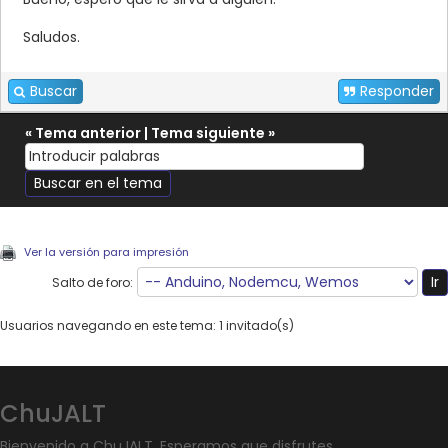
Saludos.
Buscar
Responder
«
Tema anterior
|
Tema siguiente
»
Ver la versión para impresión
Salto de foro:
Usuarios navegando en este tema: 1 invitado(s)
ChuJALT
Bienvenido a ChuJALT. Esperamos que disfrutes.