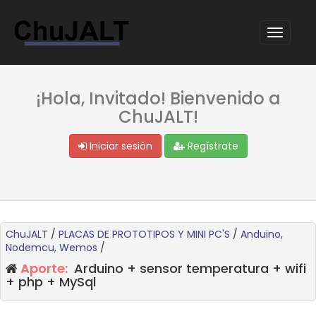
¡Hola, Invitado! Bienvenido a
ChuJALT!
Iniciar sesión
Regístrate
ChuJALT
/
PLACAS DE PROTOTIPOS Y MINI PC'S
/
Anduino,
Nodemcu, Wemos
/
Aporte:
Arduino + sensor temperatura + wifi
+ php + MySql