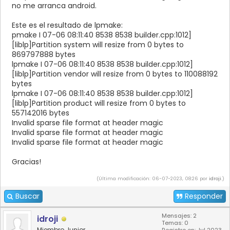
no me arranca android.
Este es el resultado de lpmake:
pmake I 07-06 08:11:40 8538 8538 builder.cpp:1012]
[liblp]Partition system will resize from 0 bytes to
869797888 bytes
lpmake I 07-06 08:11:40 8538 8538 builder.cpp:1012]
[liblp]Partition vendor will resize from 0 bytes to 110088192
bytes
lpmake I 07-06 08:11:40 8538 8538 builder.cpp:1012]
[liblp]Partition product will resize from 0 bytes to
557142016 bytes
Invalid sparse file format at header magic
Invalid sparse file format at header magic
Invalid sparse file format at header magic
Gracias!
(Última modificación: 06-07-2023, 08:26 por
idroji
.)
Buscar
Responder
Mensajes: 2
idroji
Temas: 0
Miembro Junior