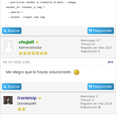
--partition vendor_b:readonly:0:main --image
vendor_b=./vendor_b.img \
--sparse \
--output ./super.new.img
Buscar
Responder
Mensajes: 67
chujalt
Temas: 51
Administrador
Registro en: Mar 2021
Reputación:
1
06-07-2023, 21:26
#16
Me alegro que lo hayas solucionado.
Buscar
Responder
Mensajes: 5
Danielsip
Temas: 0
DanielsipWF
Registro en: Feb 2024
Reputación:
0