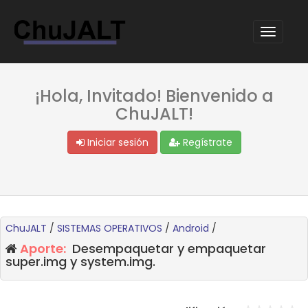
¡Hola, Invitado! Bienvenido a
ChuJALT!
Iniciar sesión
Regístrate
ChuJALT
/
SISTEMAS OPERATIVOS
/
Android
/
Aporte:
Desempaquetar y empaquetar
super.img y system.img.