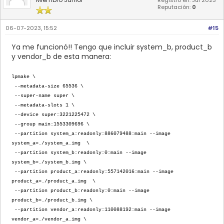
Registro en: Jul 2023
Reputación:
0
06-07-2023, 15:52
#15
Ya me funcionó!! Tengo que incluir system_b, product_b
y vendor_b de esta manera:
lpmake \
--metadata-size 65536 \
--super-name super \
--metadata-slots 1 \
--device super:3221225472 \
--group main:1553309696 \
--partition system_a:readonly:886079488:main --image
system_a=./system_a.img \
--partition system_b:readonly:0:main --image
system_b=./system_b.img \
--partition product_a:readonly:557142016:main --image
product_a=./product_a.img \
--partition product_b:readonly:0:main --image
product_b=./product_b.img \
--partition vendor_a:readonly:110088192:main --image
vendor_a=./vendor_a.img \