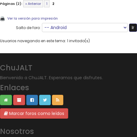
Páginas (2):
« Anterior
1
2
Ver la versión para impresión
Salto de foro:
Usuarios navegando en este tema: 1 invitado(s)
ChuJALT
Bienvenido a ChuJALT. Esperamos que disfrutes.
Enlaces
Marcar foros como leídos
Nosotros