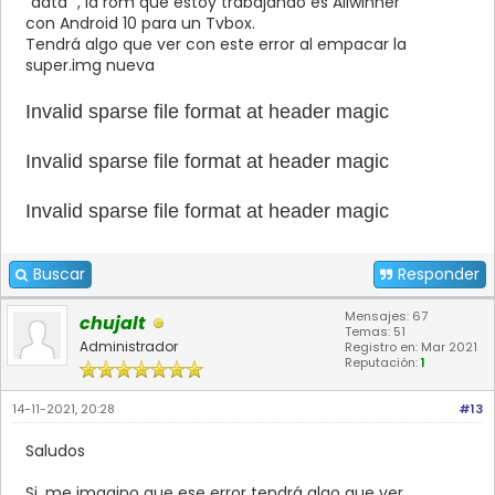
“data” , la rom que estoy trabajando es Allwinner
con Android 10 para un Tvbox.
Tendrá algo que ver con este error al empacar la
super.img nueva
Invalid sparse file format at header magic
Invalid sparse file format at header magic
Invalid sparse file format at header magic
Buscar
Responder
Mensajes: 67
chujalt
Temas: 51
Administrador
Registro en: Mar 2021
Reputación:
1
14-11-2021, 20:28
#13
Saludos
Si, me imagino que ese error tendrá algo que ver.