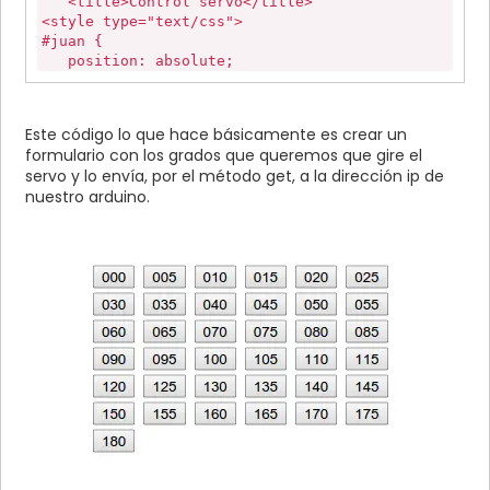
<title>Control servo</title>
<style type="text/css">
#juan {
position: absolute;
left: 50%;
top: 50%;
transform: translate(-50%, -50%);
Este código lo que hace básicamente es crear un
-webkit-transform: translate(-50%, -50%);
formulario con los grados que queremos que gire el
}
servo y lo envía, por el método get, a la dirección ip de
</style>
nuestro arduino.
</head>
<body>
<div id="juan">
<form action="http://192.168.1.254:8080/servo"
method="get">
<input type="submit" name="l" value="000">
<input type="submit" name="l" value="005">
<input type="submit" name="l" value="010">
<input type="submit" name="l" value="015">
<input type="submit" name="l" value="020">
<input type="submit" name="l" value="025">
</br>
<input type="submit" name="l" value="030">
<input type="submit" name="l" value="035">