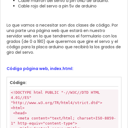
Cable marrón del servo a pin GND de arduino.
Cable rojo del servo a pin 5v de arduino
Lo que vamos a necesitar son dos clases de código. Por
una parte una página web que estará en nuestro
servidor web en la que tendremos el formulario con los
grados (de 0 a 180) que queremos que gire el servo y el
código para la placa arduino que recibirá la los grados de
giro del servo.
Código página web, index.html:
Código:
<!DOCTYPE html PUBLIC "-//W3C//DTD HTML
4.01//ES"
"http://www.w3.org/TR/html4/strict.dtd">
<html>
<head>
<meta content="text/html; charset=ISO-8859-
1" http-equiv="content-type">