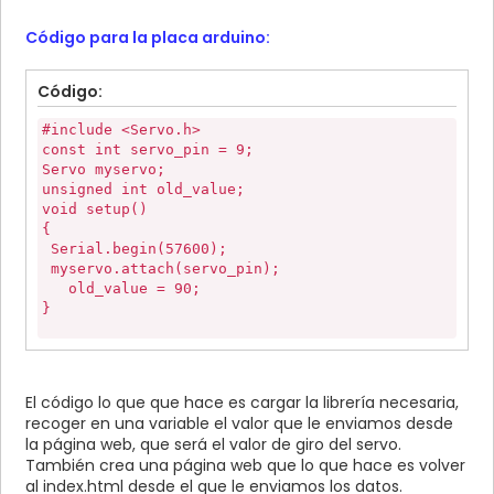
<input type="submit" name="l" value="040">
<input type="submit" name="l" value="045">
Código para la placa arduino:
<input type="submit" name="l" value="050">
<input type="submit" name="l" value="055">
</br>
Código:
<input type="submit" name="l" value="060">
<input type="submit" name="l" value="065">
#include <Servo.h>
<input type="submit" name="l" value="070">
const int servo_pin = 9;
<input type="submit" name="l" value="075">
Servo myservo;
<input type="submit" name="l" value="080">
unsigned int old_value;
<input type="submit" name="l" value="085">
void setup()
</br>
{
<input type="submit" name="l" value="090">
Serial.begin(57600);
<input type="submit" name="l" value="095">
myservo.attach(servo_pin);
<input type="submit" name="l" value="100">
old_value = 90;
<input type="submit" name="l" value="105">
}
<input type="submit" name="l" value="110">
<input type="submit" name="l" value="115">
int f = 0;
</br>
void loop()
<input type="submit" name="l" value="120">
{
El código lo que que hace es cargar la librería necesaria,
<input type="submit" name="l" value="125">
boolean has_request = false;
recoger en una variable el valor que le enviamos desde
<input type="submit" name="l" value="130">
String in = "";
<input type="submit" name="l" value="135">
la página web, que será el valor de giro del servo.
if (Serial.available()) {
<input type="submit" name="l" value="140">
También crea una página web que lo que hace es volver
in = "";
<input type="submit" name="l" value="145">
al index.html desde el que le enviamos los datos.
while (true) {