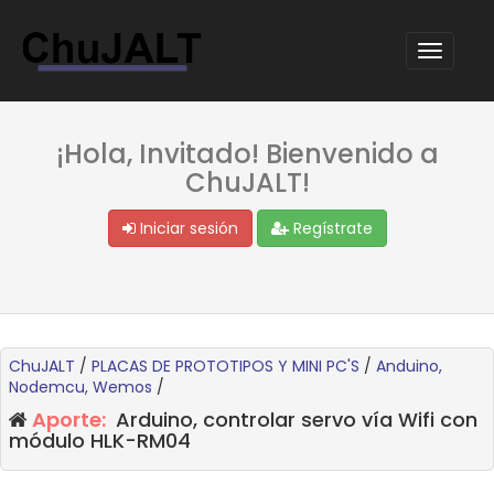
¡Hola, Invitado! Bienvenido a
ChuJALT!
Iniciar sesión
Regístrate
ChuJALT
/
PLACAS DE PROTOTIPOS Y MINI PC'S
/
Anduino,
Nodemcu, Wemos
/
Aporte:
Arduino, controlar servo vía Wifi con
módulo HLK-RM04