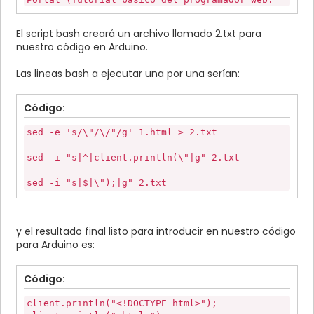
HTML desde cero) - aprenderaprogramar.com
</div>
El script bash creará un archivo llamado 2.txt para
<!-- contenedor -->
nuestro código en Arduino.
<br />
<br />
Las lineas bash a ejecutar una por una serían:
<br />
<div id="wrapper">
<!-- menu -->
Código:
<div id="menu">
<div>Menú</div>
sed -e 's/\"/\/"/g' 1.html > 2.txt
<hr style="color:red; background-color:red;
width:50%;" />
sed -i "s|^|client.println(\"|g" 2.txt
<ul>
<li><a href="#">Portada</a></li>
sed -i "s|$|\");|g" 2.txt
<li>
<a
href="http://www.aprenderaprogramar.com">aprenderap
</li>
y el resultado final listo para introducir en nuestro código
</ul>
para Arduino es:
</div>
<!-- fin menu -->
Código:
<!-- cuerpo -->
<div id="body">
<form method="get" action="accion.html">
client.println("<!DOCTYPE html>");