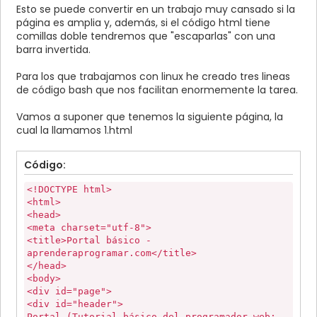
Esto se puede convertir en un trabajo muy cansado si la
página es amplia y, además, si el código html tiene
comillas doble tendremos que "escaparlas" con una
barra invertida.
Para los que trabajamos con linux he creado tres lineas
de código bash que nos facilitan enormemente la tarea.
Vamos a suponer que tenemos la siguiente página, la
cual la llamamos 1.html
Código:
<!DOCTYPE html>
<html>
<head>
<meta charset="utf-8">
<title>Portal básico -
aprenderaprogramar.com</title>
</head>
<body>
<div id="page">
<div id="header">
Portal (Tutorial básico del programador web: