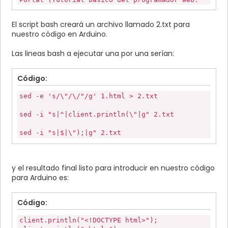
HTML desde cero) - aprenderaprogramar.com
</div>
El script bash creará un archivo llamado 2.txt para
<!-- contenedor -->
nuestro código en Arduino.
<br />
<br />
Las lineas bash a ejecutar una por una serían:
<br />
<div id="wrapper">
<!-- menu -->
Código:
<div id="menu">
<div>Menú</div>
sed -e 's/\"/\/"/g' 1.html > 2.txt
<hr style="color:red; background-color:red;
width:50%;" />
sed -i "s|^|client.println(\"|g" 2.txt
<ul>
<li><a href="#">Portada</a></li>
sed -i "s|$|\");|g" 2.txt
<li>
<a
href="http://www.aprenderaprogramar.com">aprenderap
</li>
y el resultado final listo para introducir en nuestro código
</ul>
para Arduino es:
</div>
<!-- fin menu -->
Código:
<!-- cuerpo -->
<div id="body">
<form method="get" action="accion.html">
client.println("<!DOCTYPE html>");