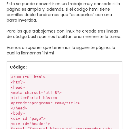
Esto se puede convertir en un trabajo muy cansado si la
página es amplia y, además, si el código html tiene
comillas doble tendremos que "escaparlas" con una
barra invertida.
Para los que trabajamos con linux he creado tres lineas
de código bash que nos facilitan enormemente la tarea.
Vamos a suponer que tenemos la siguiente página, la
cual la llamamos 1.html
Código:
<!DOCTYPE html>
<html>
<head>
<meta charset="utf-8">
<title>Portal básico -
aprenderaprogramar.com</title>
</head>
<body>
<div id="page">
<div id="header">
Portal (Tutorial básico del programador web: