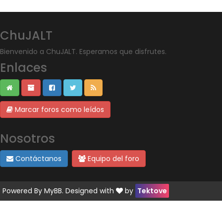
ChuJALT
Bienvenido a ChuJALT. Esperamos que disfrutes.
Enlaces
Marcar foros como leídos
Nosotros
Contáctanos
Equipo del foro
Powered By
MyBB
. Designed with
by
Tektove