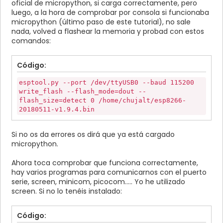
oficial de micropython, si carga correctamente, pero
luego, a la hora de comprobar por consola si funcionaba
micropython (último paso de este tutorial), no sale
nada, volved a flashear la memoria y probad con estos
comandos:
Código:
esptool.py --port /dev/ttyUSB0 --baud 115200
write_flash --flash_mode=dout --
flash_size=detect 0 /home/chujalt/esp8266-
20180511-v1.9.4.bin
Si no os da errores os dirá que ya está cargado
micropython.
Ahora toca comprobar que funciona correctamente,
hay varios programas para comunicarnos con el puerto
serie, screen, minicom, picocom..... Yo he utilizado
screen. Si no lo tenéis instalado:
Código: