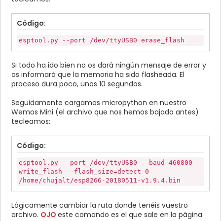
Código:
esptool.py --port /dev/ttyUSB0 erase_flash
Si todo ha ido bien no os dará ningún mensaje de error y
os informará que la memoria ha sido flasheada. El
proceso dura poco, unos 10 segundos.
Seguidamente cargamos micropython en nuestro
Wemos Mini (el archivo que nos hemos bajado antes)
tecleamos:
Código:
esptool.py --port /dev/ttyUSB0 --baud 460800
write_flash --flash_size=detect 0
/home/chujalt/esp8266-20180511-v1.9.4.bin
Lógicamente cambiar la ruta donde tenéis vuestro
archivo.
OJO
este comando es el que sale en la página