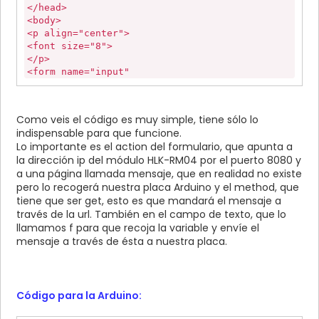
</head>
<body>
<p align="center">
<font size="8">
</p>
<form name="input"
action="http://192.168.1.254:8080/mensaje"
method="get">
Introduce texto: <input type="text" name="f">
Como veis el código es muy simple, tiene sólo lo
<input type="submit" value="Submit">
indispensable para que funcione.
</form>
Lo importante es el action del formulario, que apunta a
</body>
la dirección ip del módulo HLK-RM04 por el puerto 8080 y
</html>
a una página llamada mensaje, que en realidad no existe
pero lo recogerá nuestra placa Arduino y el method, que
tiene que ser get, esto es que mandará el mensaje a
través de la url. También en el campo de texto, que lo
llamamos f para que recoja la variable y envíe el
mensaje a través de ésta a nuestra placa.
Código para la Arduino: