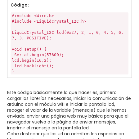
Código:
#include <Wire.h>
#include <LiquidCrystal_I2C.h>
LiquidCrystal_I2C lcd(0x27, 2, 1, 0, 4, 5, 6,
7, 3, POSITIVE);
void setup() {
Serial.begin(57600);
lcd.begin(16,2);
lcd.backlight();
}
String f = "";
void loop() {
Este código básicamente lo que hacer es, primero
boolean has_request = false;
cargar las librerías necesarias, iniciar la comunicación de
String in = "";
arduino con el módulo wifi e iniciar la pantalla lcd,
if (Serial.available()) {
recoger el valor de la variable (mensaje) que le hemos
in = "";
enviado, enviar una página web muy básica para que el
while (true) {
navegador vuelva a la página de enviar mensajes,
while (Serial.available() == false) {}
imprimir el mensaje en la pantalla lcd.
in += (char)(Serial.read());
Cabe destacar que las url no admiten los espacios en
if (in.endsWith("\r\n\r\n")) {
has_request = true; break;