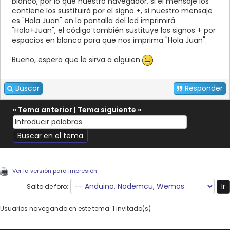
blanco, por lo que nuestro navegador, si el mensaje los
}
contiene los sustituirá por el signo +, si nuestro mensaje
}
es "Hola Juan" en la pantalla del lcd imprimirá
}
"Hola+Juan", el código también sustituye los signos + por
if (has_request) {
espacios en blanco para que nos imprima "Hola Juan".
char i1 = in.indexOf("GET /mensaje?f="),
i2;
Bueno, espero que le sirva a alguien
if (i1 != -1) {
i2 = in.indexOf(" ", i1+15);
f = in.substring(i1+15, i2);
Buscar
Responder
}
Serial.println("HTTP/1.1 200 OK");
«
Tema anterior
|
Tema siguiente
»
Serial.println("Content-Type: text/html");
Serial.println("Connection: close");
String sr = "<!DOCTYPE HTML>\n";
sr += "<html>\n";
sr += "<body
onload='history.back();'>\n";
Ver la versión para impresión
sr += "</body>";
sr += "</html>";
Salto de foro:
Serial.print("Content-Length: ");
Serial.print(sr.length());
Usuarios navegando en este tema: 1 invitado(s)
Serial.print("\r\n\r\n");
Serial.print(sr);