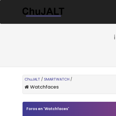
ChuJALT
/
SMARTWATCH
/
Watchfaces
Foros en 'Watchfaces'