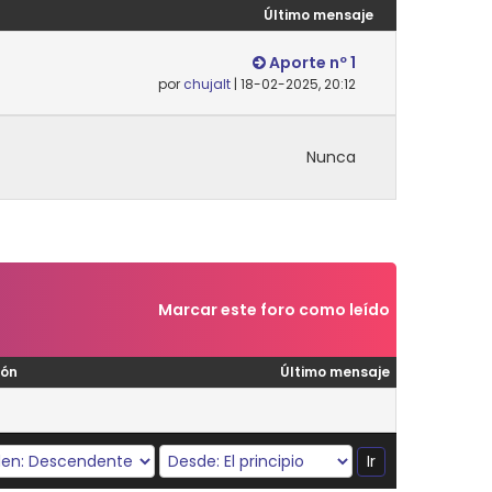
Último mensaje
Aporte nº 1
por
chujalt
| 18-02-2025, 20:12
Nunca
Marcar este foro como leído
ión
Último mensaje