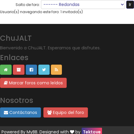
Salto de foro:
Usuario(s) navegando este foro: 1 invitado(s)
ChuJALT
Bienvenido a ChuJALT. Esperamos que disfrutes.
Enlaces
Marcar foros como leídos
Nosotros
Contáctanos
Equipo del foro
Powered By
MyBB
. Designed with
by
Tektove