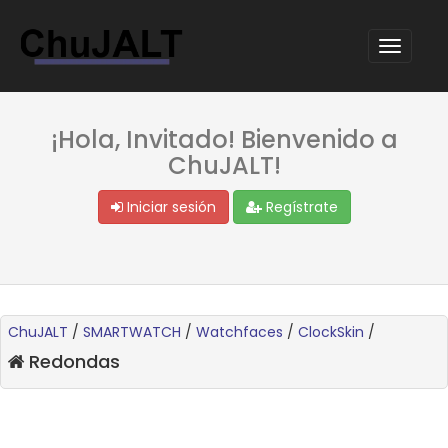
¡Hola, Invitado! Bienvenido a
ChuJALT!
Iniciar sesión
Regístrate
ChuJALT
/
SMARTWATCH
/
Watchfaces
/
ClockSkin
/
Redondas