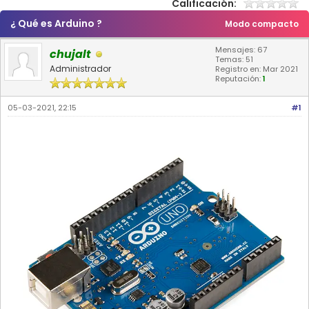
Calificación:
¿ Qué es Arduino ?
Modo compacto
Mensajes: 67
chujalt
Temas: 51
Administrador
Registro en: Mar 2021
Reputación:
1
05-03-2021, 22:15
#1