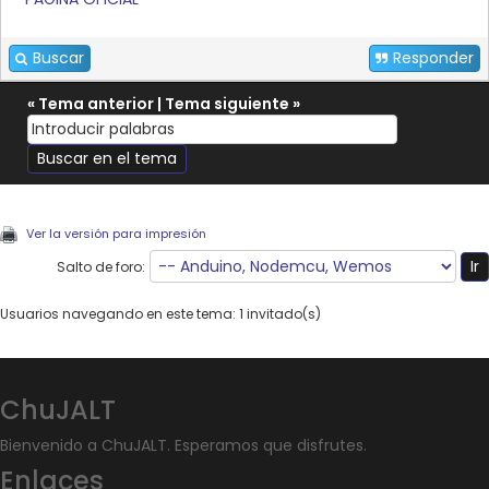
Buscar
Responder
«
Tema anterior
|
Tema siguiente
»
Ver la versión para impresión
Salto de foro:
Usuarios navegando en este tema: 1 invitado(s)
ChuJALT
Bienvenido a ChuJALT. Esperamos que disfrutes.
Enlaces