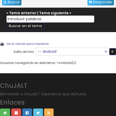
Buscar
Responder
«
Tema anterior
|
Tema siguiente
»
Ver la versión para impresión
Salto de foro:
Usuarios navegando en este tema: 1 invitado(s)
ChuJALT
Bienvenido a ChuJALT. Esperamos que disfrutes.
Enlaces