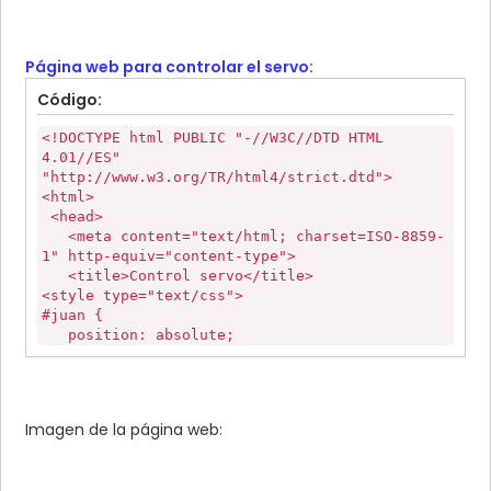
Página web para controlar el servo:
Código:
<!DOCTYPE html PUBLIC "-//W3C//DTD HTML
4.01//ES"
"http://www.w3.org/TR/html4/strict.dtd">
<html>
<head>
<meta content="text/html; charset=ISO-8859-
1" http-equiv="content-type">
<title>Control servo</title>
<style type="text/css">
#juan {
position: absolute;
left: 50%;
top: 50%;
transform: translate(-50%, -50%);
-webkit-transform: translate(-50%, -50%);
Imagen de la página web:
}
</style>
</head>