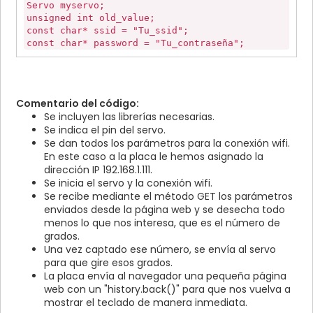
value="035" />
Servo myservo;
<input type="button"
unsigned int old_value;
onclick="location.href='http://192.168.1.111/angulo
const char* ssid = "Tu_ssid";
value="040" />
const char* password = "Tu_contraseña";
<input type="button"
IPAddress ip(192,168,1,111);
onclick="location.href='http://192.168.1.111/angulo
IPAddress gateway(192,168,1,1);
value="045" />
IPAddress subnet(255,255,255,0);
<input type="button"
WiFiServer server(80);
Comentario del código:
onclick="location.href='http://192.168.1.111/angulo
Se incluyen las librerías necesarias.
value="050" />
void setup()
<input type="button"
Se indica el pin del servo.
{
onclick="location.href='http://192.168.1.111/angulo
Se dan todos los parámetros para la conexión wifi.
Serial.begin(115200);
value="055" /></br>
En este caso a la placa le hemos asignado la
delay(10);
<input type="button"
dirección IP 192.168.1.111.
myservo.attach(servo_pin);
onclick="location.href='http://192.168.1.111/angulo
old_value = 90;
Se inicia el servo y la conexión wifi.
value="060" />
WiFi.begin(ssid, password);
Se recibe mediante el método GET los parámetros
<input type="button"
WiFi.config(ip, gateway, subnet);
enviados desde la página web y se desecha todo
onclick="location.href='http://192.168.1.111/angulo
menos lo que nos interesa, que es el número de
value="065" />
server.begin();
grados.
<input type="button"
}
Una vez captado ese número, se envía al servo
onclick="location.href='http://192.168.1.111/angulo
para que gire esos grados.
value="070" />
String f = "";
La placa envía al navegador una pequeña página
<input type="button"
void loop() {
web con un "history.back()" para que nos vuelva a
onclick="location.href='http://192.168.1.111/angulo
mostrar el teclado de manera inmediata.
value="075" />
WiFiClient client = server.available();