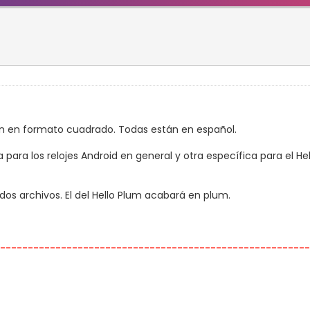
n en formato cuadrado. Todas están en español.
para los relojes Android en general y otra específica para el Hel
dos archivos. El del Hello Plum acabará en plum.
---------------------------------------------------------