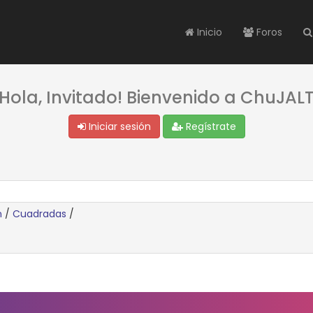
Inicio
Foros
¡Hola, Invitado! Bienvenido a ChuJALT
Iniciar sesión
Regístrate
n
/
Cuadradas
/