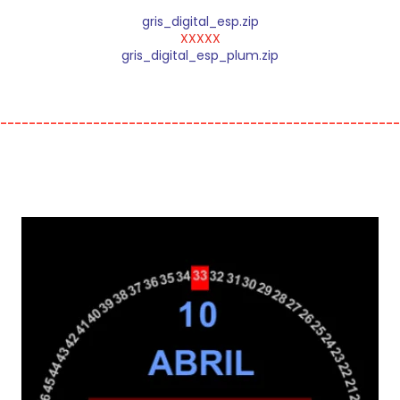
gris_digital_esp.zip
XXXXX
gris_digital_esp_plum.zip
---------------------------------------------------------