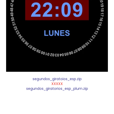
segundos_giratoios_esp.zip
XXXXX
segundos_giratorios_esp_plum.zip