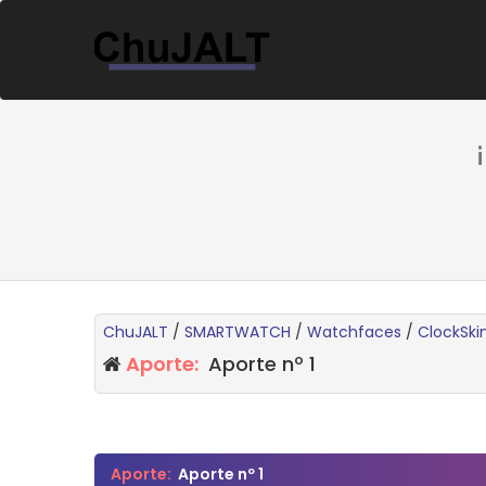
ChuJALT
/
SMARTWATCH
/
Watchfaces
/
ClockSki
Aporte:
Aporte nº 1
0 voto(s) - 0 Media
1
2
3
4
5
Aporte:
Aporte nº 1