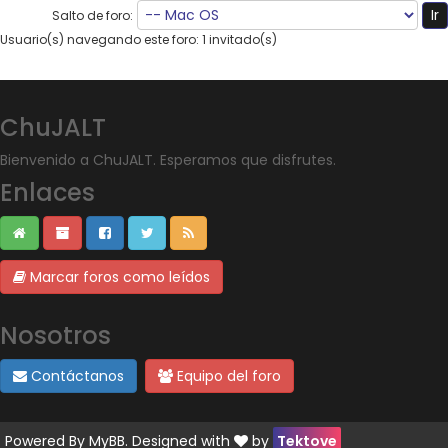
Salto de foro:
Usuario(s) navegando este foro: 1 invitado(s)
ChuJALT
Bienvenido a ChuJALT. Esperamos que disfrutes.
Enlaces
Marcar foros como leídos
Nosotros
Contáctanos
Equipo del foro
Powered By
MyBB
. Designed with
by
Tektove