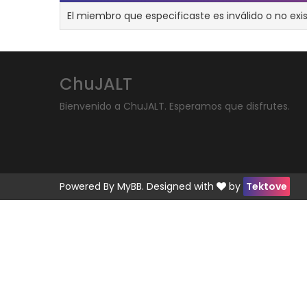
El miembro que especificaste es inválido o no exis
ChuJALT
Bienvenido a ChuJALT. Esperamos que disfrutes.
Powered By
MyBB
. Designed with
by
Tektove