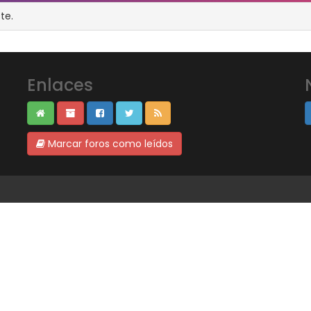
te.
Enlaces
Marcar foros como leídos