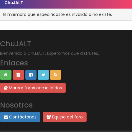
ChuJALT
El miembro que especificaste es inválido o no existe.
ChuJALT
Bienvenido a ChuJALT. Esperamos que disfrutes.
Enlaces
Marcar foros como leídos
Nosotros
Contáctanos
Equipo del foro