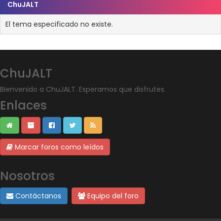
ChuJALT
El tema especificado no existe.
ChuJALT
Bienvenido a ChuJALT. Esperamos que disfrutes.
Enlaces
Marcar foros como leídos
Nosotros
Contáctanos
Equipo del foro