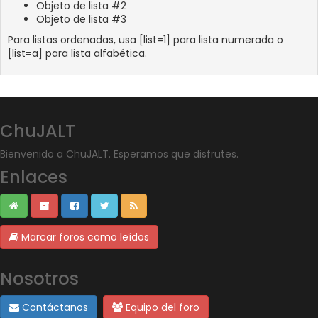
Objeto de lista #2
Objeto de lista #3
Para listas ordenadas, usa [list=1] para lista numerada o
[list=a] para lista alfabética.
ChuJALT
Bienvenido a ChuJALT. Esperamos que disfrutes.
Enlaces
Marcar foros como leídos
Nosotros
Contáctanos
Equipo del foro