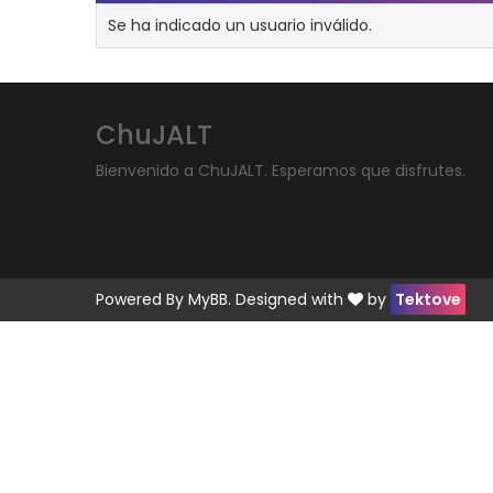
Se ha indicado un usuario inválido.
ChuJALT
Bienvenido a ChuJALT. Esperamos que disfrutes.
Powered By
MyBB
. Designed with
by
Tektove