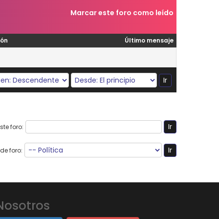
Marcar este foro como leído
ión
Último mensaje
te foro:
de foro:
Nosotros