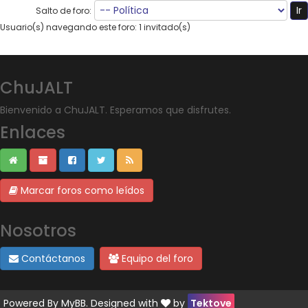
Salto de foro:
Usuario(s) navegando este foro: 1 invitado(s)
ChuJALT
Bienvenido a ChuJALT. Esperamos que disfrutes.
Enlaces
Marcar foros como leídos
Nosotros
Contáctanos
Equipo del foro
Powered By
MyBB
. Designed with
by
Tektove