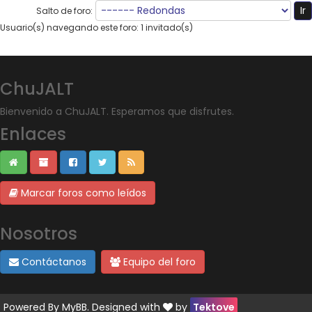
Salto de foro:
Usuario(s) navegando este foro: 1 invitado(s)
ChuJALT
Bienvenido a ChuJALT. Esperamos que disfrutes.
Enlaces
Marcar foros como leídos
Nosotros
Contáctanos
Equipo del foro
Powered By
MyBB
. Designed with
by
Tektove