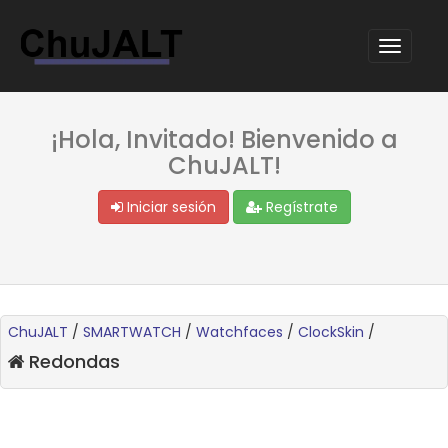
¡Hola, Invitado! Bienvenido a
ChuJALT!
Iniciar sesión
Regístrate
ChuJALT
/
SMARTWATCH
/
Watchfaces
/
ClockSkin
/
Redondas