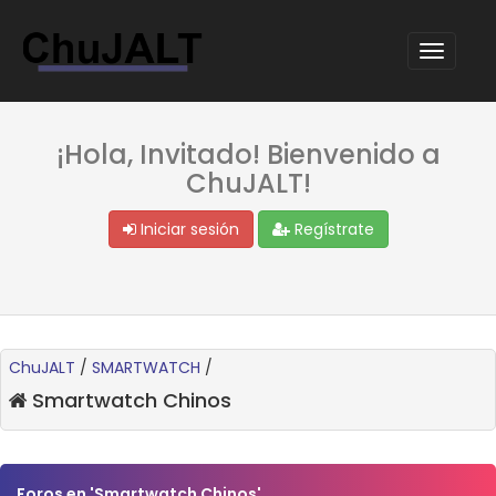
¡Hola, Invitado! Bienvenido a
ChuJALT!
Iniciar sesión
Regístrate
ChuJALT
/
SMARTWATCH
/
Smartwatch Chinos
Foros en 'Smartwatch Chinos'