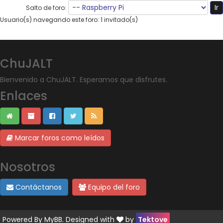
Salto de foro:
Usuario(s) navegando este foro: 1 invitado(s)
ChuJALT
Bienvenido a ChuJALT. Esperamos que disfrutes.
Enlaces
Marcar foros como leídos
Nosotros
Contáctanos
Equipo del foro
Powered By
MyBB
. Designed with
by
Tektove