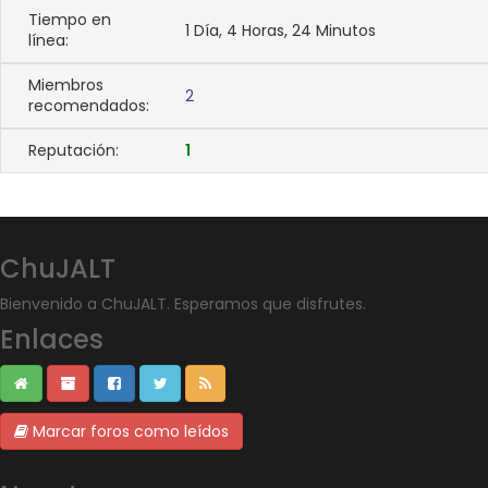
Tiempo en
1 Día, 4 Horas, 24 Minutos
línea:
Miembros
2
recomendados:
Reputación:
1
ChuJALT
Bienvenido a ChuJALT. Esperamos que disfrutes.
Enlaces
Marcar foros como leídos