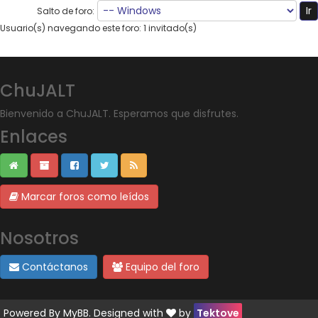
Salto de foro:
Usuario(s) navegando este foro: 1 invitado(s)
ChuJALT
Bienvenido a ChuJALT. Esperamos que disfrutes.
Enlaces
Marcar foros como leídos
Nosotros
Contáctanos
Equipo del foro
Powered By
MyBB
. Designed with
by
Tektove