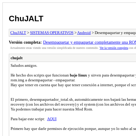
ChuJALT
ChuJALT
>
SISTEMAS OPERATIVOS
>
Android
> Desempaquetar y empaq
Versión completa:
Desempaquetar y empaquetar completamente una RO
Actualmente estas viendo una versión simplificada de nuestro contenido.
Ver la versión completa
con el
chujalt
Saludos amigos.
He hecho dos scripts que funcionan
bajo linux
y sirven para desempaquetar y
rom.img a desempaquetar - empaquetar.
Hay que tener en cuenta que hay que tener conexión a internet, porque el scri
El primero, desempaquetador_total.sh, automáticamente nos bajará las herramie
recovery (con los archivos del recovery) y el system (con los archivos del sy
Ya podemos trabajar para hacer nuestra Mod Rom.
Para bajar este script:
AQUI
Primero hay que darle permisos de ejecución porque, aunque yo lo subo al ser