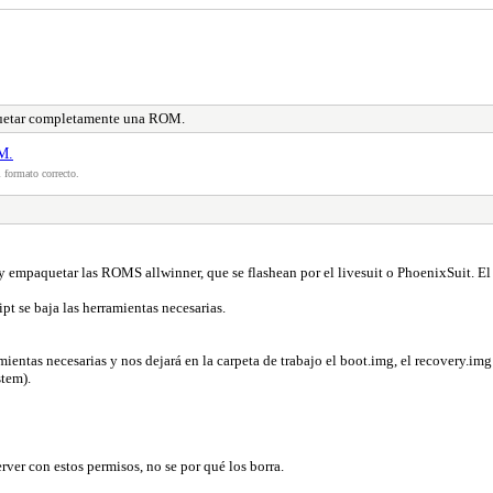
uetar completamente una ROM.
M.
 formato correcto.
 empaquetar las ROMS allwinner, que se flashean por el livesuit o PhoenixSuit. El
pt se baja las herramientas necesarias.
ntas necesarias y nos dejará en la carpeta de trabajo el boot.img, el recovery.img 
stem).
ver con estos permisos, no se por qué los borra.