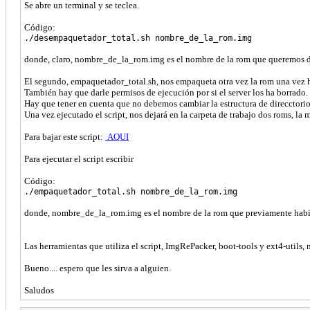
Se abre un terminal y se teclea.
Código:
./desempaquetador_total.sh nombre_de_la_rom.img
donde, claro, nombre_de_la_rom.img es el nombre de la rom que queremos 
El segundo, empaquetador_total.sh, nos empaqueta otra vez la rom una vez h
También hay que darle permisos de ejecución por si el server los ha borrado.
Hay que tener en cuenta que no debemos cambiar la estructura de direcctorio
Una vez ejecutado el script, nos dejará en la carpeta de trabajo dos roms, la
Para bajar este script:
AQUI
Para ejecutar el script escribir
Código:
./empaquetador_total.sh nombre_de_la_rom.img
donde, nombre_de_la_rom.img es el nombre de la rom que previamente ha
Las herramientas que utiliza el script, ImgRePacker, boot-tools y ext4-utils, 
Bueno.... espero que les sirva a alguien.
Saludos