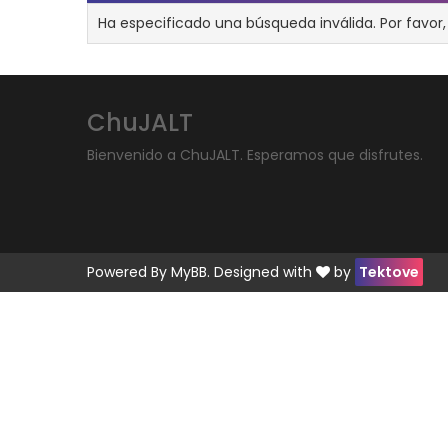
Ha especificado una búsqueda inválida. Por favor,
ChuJALT
Bienvenido a ChuJALT. Esperamos que disfrutes.
Powered By
MyBB
. Designed with
by
Tektove