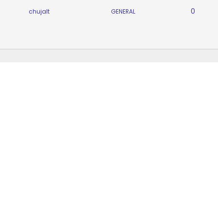
0
chujalt
GENERAL
2
chujalt
Python
16
chujalt
Android
3
chujalt
Android