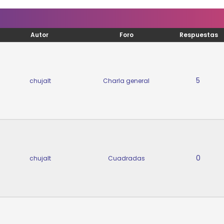
Autor
Foro
Respuestas
5
chujalt
Charla general
0
chujalt
Cuadradas