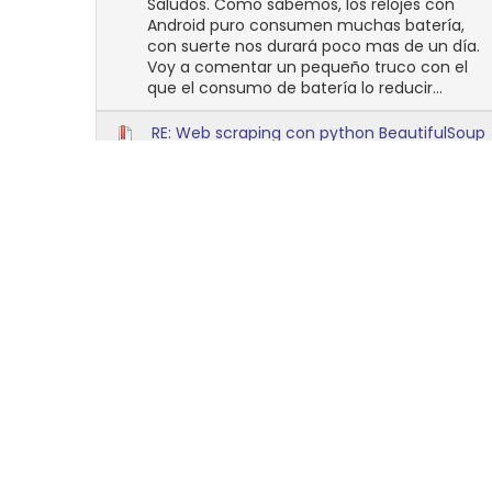
Saludos. Como sabemos, los relojes con
Android puro consumen muchas batería,
con suerte nos durará poco mas de un día.
Voy a comentar un pequeño truco con el
que el consumo de batería lo reducir...
RE: Web scraping con python BeautifulSoup
y MySql.
No, todo en un script de python y
configuramos cron para que se ejecute el
script una vez al día a la hora de cierre de
la bolsa. Ahora el script creo que no
funciona porque cambiaron el formato de...
RE: Desempaquetar y empaquetar
super.img y system....
Me alegro que lo hayas solucionado. :)
RE: solicitud tablet Point of View ProTab 2
XXL
Aquí te dejo el liveSuit que utilizaba yo,
aunque por lo que veo ya lo tienes BAJAR
(https://chujalt.com/android/LiveSuit.rar)