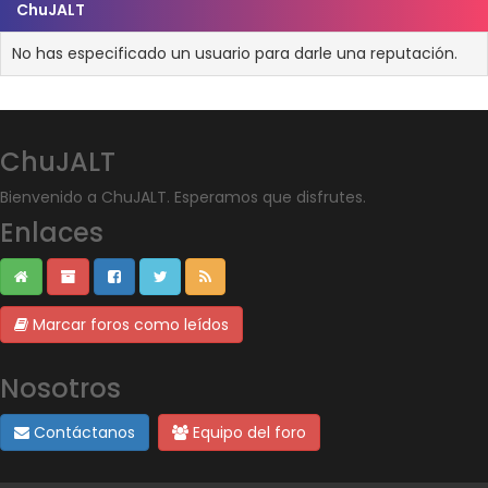
ChuJALT
No has especificado un usuario para darle una reputación.
ChuJALT
Bienvenido a ChuJALT. Esperamos que disfrutes.
Enlaces
Marcar foros como leídos
Nosotros
Contáctanos
Equipo del foro