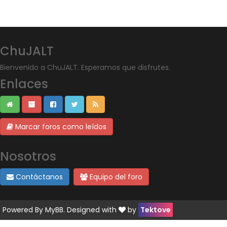
ChuJALT
Bienvenido a ChuJALT. Esperamos que disfrutes.
Enlaces
Marcar foros como leídos
Nosotros
Contáctanos
Equipo del foro
Powered By
MyBB
. Designed with
by
Tektove