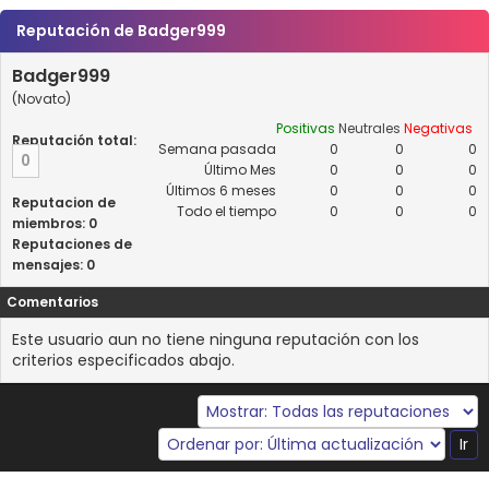
Reputación de Badger999
Badger999
(Novato)
Positivas
Neutrales
Negativas
Reputación total:
Semana pasada
0
0
0
0
Último Mes
0
0
0
Últimos 6 meses
0
0
0
Reputacion de
Todo el tiempo
0
0
0
miembros: 0
Reputaciones de
mensajes: 0
Comentarios
Este usuario aun no tiene ninguna reputación con los
criterios especificados abajo.