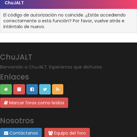
ChuJALT
El código de autorización no coincide. ¿Estás accediendo
correctamente a esta función? Por favor, vuelve atrás e
inténtalo de nuevo.
ChuJALT
Bienvenido a ChuJALT. Esperamos que disfrutes.
Enlaces
Marcar foros como leídos
Nosotros
Contáctanos
Equipo del foro