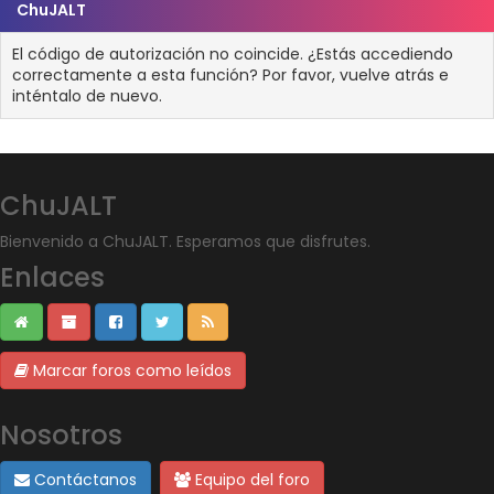
ChuJALT
El código de autorización no coincide. ¿Estás accediendo
correctamente a esta función? Por favor, vuelve atrás e
inténtalo de nuevo.
ChuJALT
Bienvenido a ChuJALT. Esperamos que disfrutes.
Enlaces
Marcar foros como leídos
Nosotros
Contáctanos
Equipo del foro