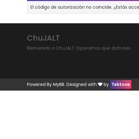
El código de autorización no coincide. ¿Estás acc
ChuJALT
Bienvenido a ChuJALT. Esperamos que disfrutes.
Powered By
MyBB
. Designed with
by
Tektove