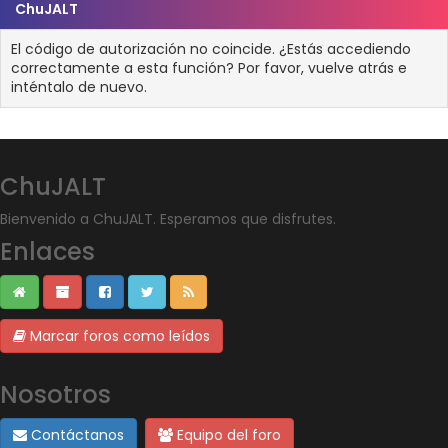
ChuJALT
El código de autorización no coincide. ¿Estás accediendo
correctamente a esta función? Por favor, vuelve atrás e
inténtalo de nuevo.
ChuJALT
Bienvenido a ChuJALT. Esperamos que disfrutes.
Enlaces
Marcar foros como leídos
Nosotros
Contáctanos
Equipo del foro