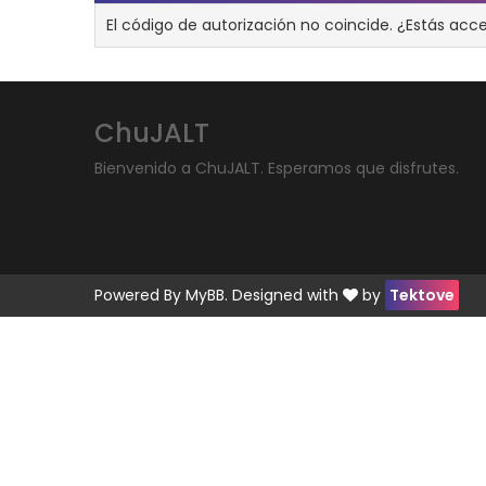
El código de autorización no coincide. ¿Estás acc
ChuJALT
Bienvenido a ChuJALT. Esperamos que disfrutes.
Powered By
MyBB
. Designed with
by
Tektove