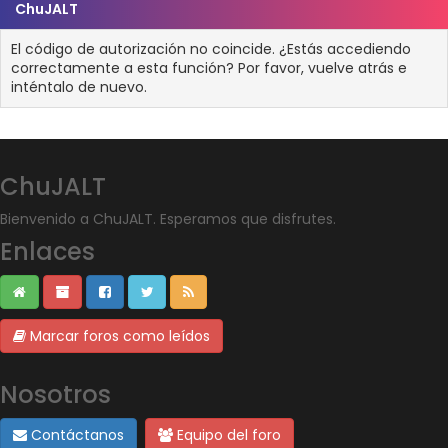
ChuJALT
El código de autorización no coincide. ¿Estás accediendo
correctamente a esta función? Por favor, vuelve atrás e
inténtalo de nuevo.
ChuJALT
Bienvenido a ChuJALT. Esperamos que disfrutes.
Enlaces
Marcar foros como leídos
Nosotros
Contáctanos
Equipo del foro