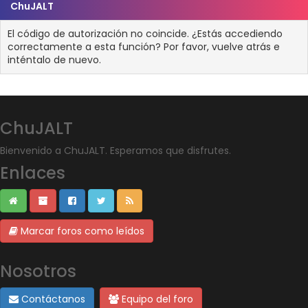
ChuJALT
El código de autorización no coincide. ¿Estás accediendo
correctamente a esta función? Por favor, vuelve atrás e
inténtalo de nuevo.
ChuJALT
Bienvenido a ChuJALT. Esperamos que disfrutes.
Enlaces
Marcar foros como leídos
Nosotros
Contáctanos
Equipo del foro