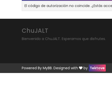
El código de autorización no coincide. ¿Estás acc
ChuJALT
Bienvenido a ChuJALT. Esperamos que disfrutes.
Powered By
MyBB
. Designed with
by
Tektove