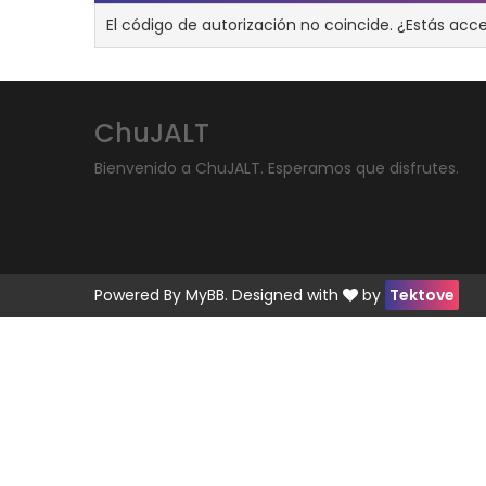
El código de autorización no coincide. ¿Estás acc
ChuJALT
Bienvenido a ChuJALT. Esperamos que disfrutes.
Powered By
MyBB
. Designed with
by
Tektove